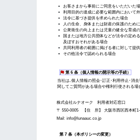
お客さまから事前にご同意をいただいた
利用目的の達成に必要な範囲内において
法令に基づき提供を求められた場合
人の生命、身体または財産の保護のため
公衆衛生の向上または児童の健全な育成
国または地方公共団体などが法令の定め
及ぼすおそれがある場合
共同利用者の範囲に掲げる者に対して提
その他法令で認められる場合
第 6 条
（個人情報の開示等の手続）
当社は､個人情報の照会･訂正･利用停止･消
関してご質問がある場合や権利行使される場
株式会社ルナオーク 利用者対応窓口
〒 550-0005 【住 所】 大阪市西区西本町1-1
Mail: info@lunaauc.co.jp
第 7 条
（本ポリシーの変更）