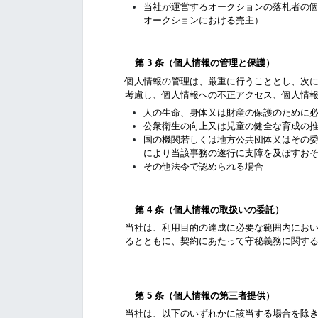
当社が運営するオークションの落札者の
オークションにおける売主）
第 3 条
（個人情報の管理と保護）
個人情報の管理は、厳重に行うこととし、次
考慮し、個人情報への不正アクセス、個人情
人の生命、身体又は財産の保護のために
公衆衛生の向上又は児童の健全な育成の
国の機関若しくは地方公共団体又はその
により当該事務の遂行に支障を及ぼすお
その他法令で認められる場合
第 4 条
（個人情報の取扱いの委託）
当社は、利用目的の達成に必要な範囲内にお
るとともに、契約にあたって守秘義務に関す
第 5 条
（個人情報の第三者提供）
当社は、以下のいずれかに該当する場合を除