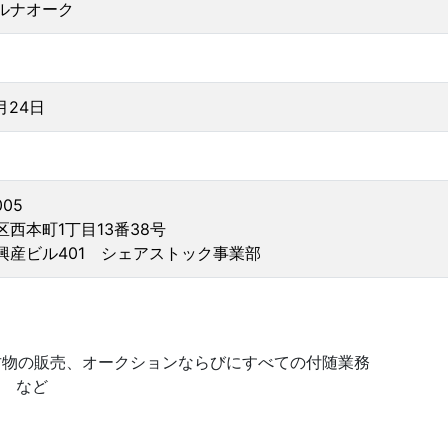
ルナオーク
月24日
005
西本町1丁目13番38号
興産ビル401 シェアストック事業部
古物の販売、オークションならびにすべての付随業務
業 など